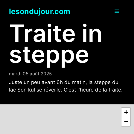
Aller
lesondujour.com
au
Menu
contenu
Traite in
steppe
mardi 05 août 2025
Juste un peu avant 6h du matin, la steppe du
lac Son kul se réveille. C'est l'heure de la traite.
+
−