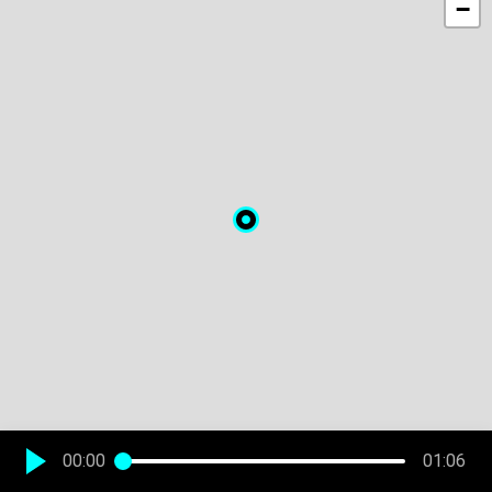
−
00:00
01:06
Leaflet
|
©
Stadia Maps
©
OpenMapTiles
©
OpenStreetMap