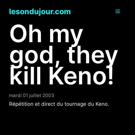
Aller
lesondujour.com
au
Menu
contenu
Oh my
god, they
kill Keno!
mardi 01 juillet 2003
Répétition et direct du tournage du Keno.