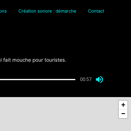
sons
Création sonore : démarche
Contact
 fait mouche pour touristes.
00:57
+
−