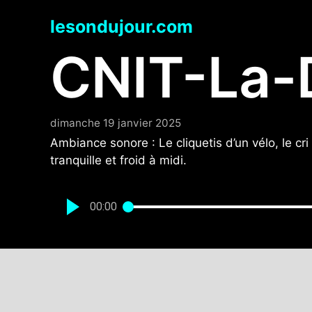
Aller
lesondujour.com
au
contenu
CNIT-La-
dimanche 19 janvier 2025
Ambiance sonore : Le cliquetis d’un vélo, le c
tranquille et froid à midi.
00:00